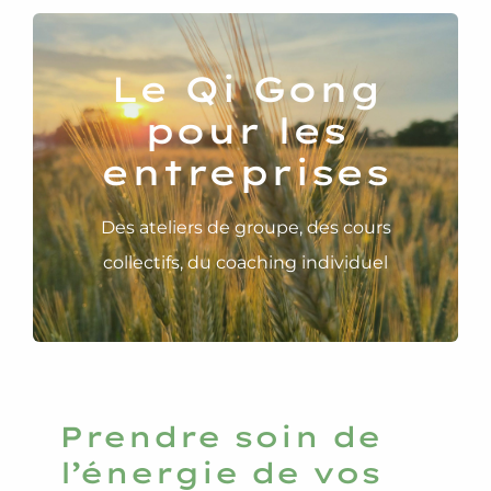
Qui suis-je ?
Le Qi Gong
pour les
Contact
entreprises
Des ateliers de groupe, des cours
collectifs, du coaching individuel
Prendre soin de
l’énergie de vos