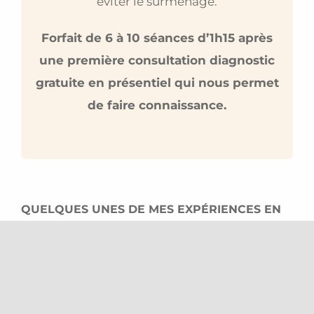
éviter le surmenage.
Forfait de 6 à 10 séances d’1h15 après
une première consultation diagnostic
gratuite en présentiel qui nous permet
de faire connaissance.
QUELQUES UNES DE MES EXPÉRIENCES EN
ENTREPRISE
:
Séminaire des Directeurs Régionaux d’un
réseau d’entreprises : 2 ateliers d’1h20 par
groupes de 10 à 12 personnes.