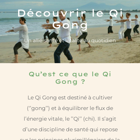
Découvrir le Qi
Qui suis-je ?
Gong
Contact
Un allié santé et vitalité au quotidien
Qu’est ce que le Qi
Gong ?
Le Qi Gong est destiné à cultiver
(‘’gong’’) et à équilibrer le flux de
l’énergie vitale, le ’’Qi’’ (chi). Il s’agit
d’une discipline de santé qui repose
sur les principes plurimillénaires de la