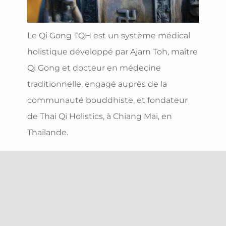
Le Qi Gong TQH est un système médical
holistique développé par Ajarn Toh, maître
Qi Gong et docteur en médecine
traditionnelle, engagé auprès de la
communauté bouddhiste, et fondateur
de Thai Qi Holistics, à Chiang Mai, en
Thaïlande.
A l’enseignement du Qi Gong médical et
des lois de la nature sont intégrés ceux du
Bouddha (le ’’Dharma’’) sur la
compréhension de notre esprit, de ses
mal-être et de ses insatisfactions.