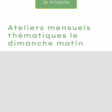
Je m’inscris
Ateliers mensuels
thématiques le
dimanche matin
Cet atelier traite d’une problématique de santé
spécifique afin de vous éclairer sur la façon dont
elle se pose dans le corps et sur la manière d’y
remédier.
Épaules et capsulites : le 9 octobre
Recharger ses batteries : 20 novembre
Douleurs chroniques au dos : 22 Janvier